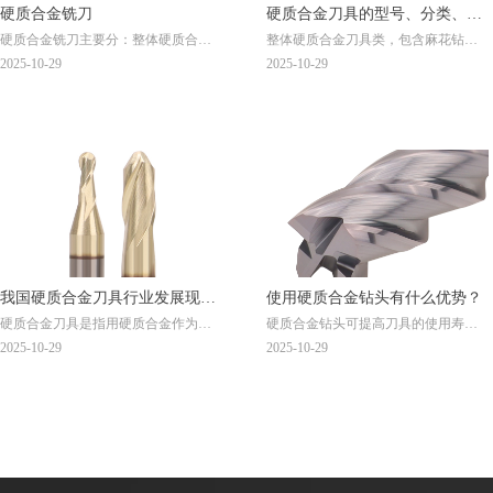
硬质合金铣刀
硬质合金刀具的型号、分类、用
硬质合金铣刀主要分：整体硬质合金
整体硬质合金刀具类，包含麻花钻，
途
铣刀. 硬质合金直柄槽铣刀. 硬质合金
铣刀，铰刀，镗刀,铣刀片,球头铣刀，
2025-10-29
2025-10-29
锯片铣刀. 硬质合金螺旋钻铣刀. 硬质
锯片铣刀，锥度铣刀，光面塞规，圆
合金机用铰刀铣刀. 硬质合金立铣
棒及阶梯钻。镶合金刀具类，包含铰
刀. 硬质合金球头铣刀
刀、螺旋立铣刀，钻扩成型刀，汽车
轮毂刀，三面刃，T型铣刀和各种成型
刀。
我国硬质合金刀具行业发展现状
使用硬质合金钻头有什么优势？
硬质合金刀具是指用硬质合金作为切
硬质合金钻头可提高刀具的使用寿命
分析
削刃的刀具。据中国机床工具工业协
和切割速度，用于加工铸铁、绝缘材
2025-10-29
2025-10-29
会统计，硬质合金工具的主要类型有
料、玻璃等脆性硬材料，可显著提高
硬质合金工具、铣削工具、车削工
切割效率。
具、孔加工工具等，其中硬质合金工
具的销售份额甚高，约为50%。